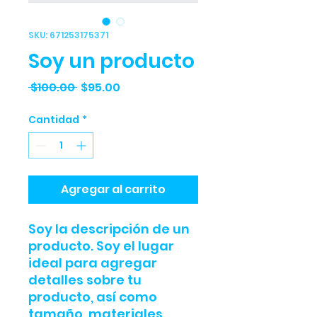
SKU: 671253175371
Soy un producto
Precio
Precio
 $100.00 
$95.00
de
Cantidad
*
oferta
Agregar al carrito
Soy la descripción de un 
producto. Soy el lugar 
ideal para agregar 
detalles sobre tu 
producto, así como 
tamaño, materiales, 