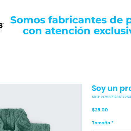
Somos fabricantes de p
con atención exclusi
Soy un pr
SKU: 21753712351725
Precio
$25.00
Tamaño
*